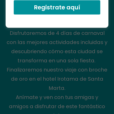
Registrate aquí
Acompáñanos en este viaje lleno de
diversión, alegría y cultura caribeña.
Disfrutaremos de 4 días de carnaval
con las mejores actividades incluidas y
descubriendo cómo esta ciudad se
transforma en una sola fiesta.
Finalizaremos nuestro viaje con broche
de oro en el hotel Irotama de Santa
Marta.
Anímate y ven con tus amigas y
amigos a disfrutar de este fantástico