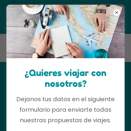
¡Obtén descuentos hasta del 10%
refiriendo a tus amigos o familiares!
Tel. +
57 317 4411729
¿Quieres viajar con
CARNAVAL DE
nosotros?
BARRANQUILLA
Dejanos tus datos en el siguiente
¡Nos vamos al Carnaval de
formulario para enviarte todas
Barranquilla patrimonio cultural e
nuestras propuestas de viajes.
inmaterial de la humanidad!