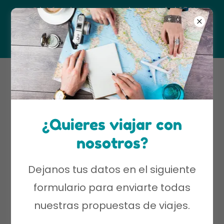
¡Obtén descuentos hasta del 10%
refiriendo a tus amigos o familiares!
Tel. +
57 317 4411729
¿Quieres viajar con
Comunícate con nosotros
nosotros?
Déjanos tu mensaje.
Dejanos tus datos en el siguiente
formulario para enviarte todas
Nombre
nuestras propuestas de viajes.